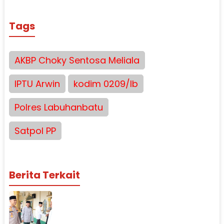
Tags
AKBP Choky Sentosa Meliala
IPTU Arwin
kodim 0209/lb
Polres Labuhanbatu
Satpol PP
Berita Terkait