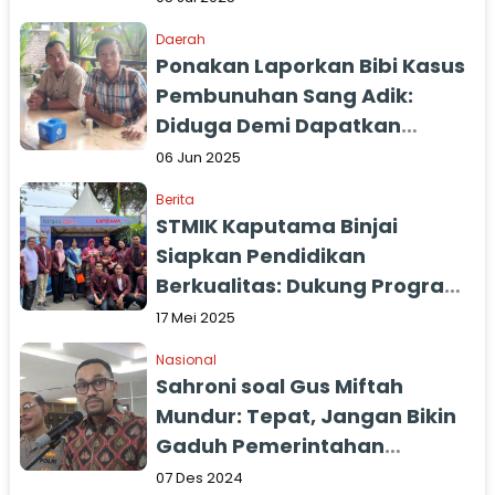
Pembangunan Infrastruktur
Daerah
Jalan Desa
Ponakan Laporkan Bibi Kasus
Pembunuhan Sang Adik:
Diduga Demi Dapatkan
Pencarian Asuransi
06 Jun 2025
Berita
STMIK Kaputama Binjai
Siapkan Pendidikan
Berkualitas: Dukung Program
Pemerintah
17 Mei 2025
Nasional
Sahroni soal Gus Miftah
Mundur: Tepat, Jangan Bikin
Gaduh Pemerintahan
Prabowo
07 Des 2024