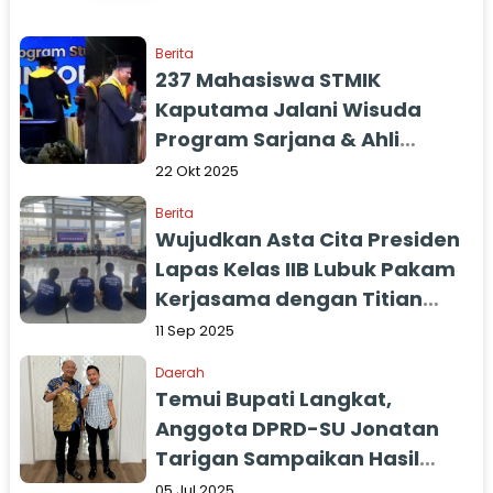
Berita
237 Mahasiswa STMIK
Kaputama Jalani Wisuda
Program Sarjana & Ahli
Madya Angkatan XXIII
22 Okt 2025
TA.2024/2025
Berita
Wujudkan Asta Cita Presiden
Lapas Kelas IIB Lubuk Pakam
Kerjasama dengan Titian
Harapan Indonesia
11 Sep 2025
Rehabilitasi WBP
Daerah
Temui Bupati Langkat,
Anggota DPRD-SU Jonatan
Tarigan Sampaikan Hasil
Reses: Minta Prioritaskan
05 Jul 2025