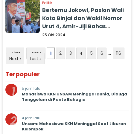
Politik
Bertemu Jokowi, Paslon Wali
Kota Binjai dan Wakil Nomor
Urut 4, Amir-Jiji Bahas
Strategi Penting Tuk
25 Okt 2024
Kemajuan Binjai
« First
‹ Prev
1
2
3
4
5
6
...
116
Next ›
Last »
Terpopuler
1
5 jam lalu
Mahasiswa KKN UNSAM Meninggal Dunia, Diduga
Tenggelam di Pante Bahagia
2
4 jam lalu
Unsam: Mahasiswa KKN Meninggal Saat Liburan
Kelompok