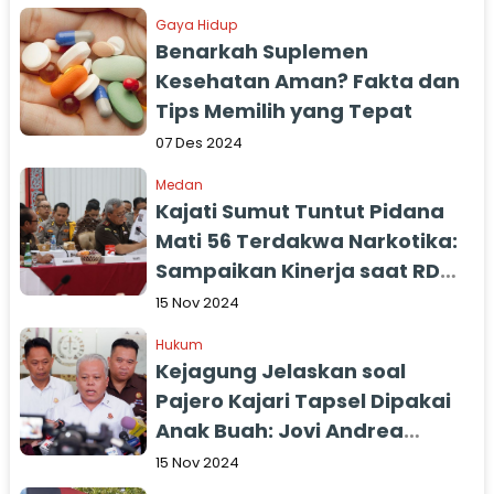
Gaya Hidup
Benarkah Suplemen
Kesehatan Aman? Fakta dan
Tips Memilih yang Tepat
07 Des 2024
Medan
Kajati Sumut Tuntut Pidana
Mati 56 Terdakwa Narkotika:
Sampaikan Kinerja saat RDP
Dengan Komisi III DPR RI
15 Nov 2024
Hukum
Kejagung Jelaskan soal
Pajero Kajari Tapsel Dipakai
Anak Buah: Jovi Andrea
Bachtiar Terancam Pecat
15 Nov 2024