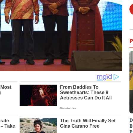
P
D
B
P