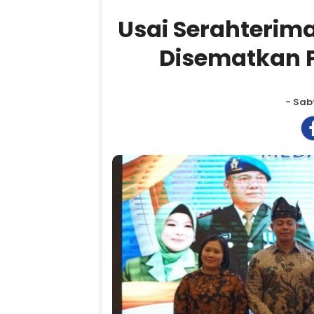
Usai Serahterim
Disematkan 
- Sabt