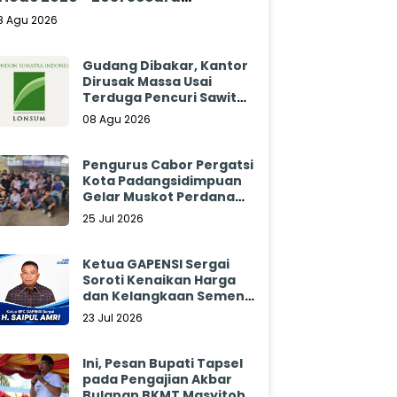
klamasi
8 Agu 2026
Gudang Dibakar, Kantor
Dirusak Massa Usai
Terduga Pencuri Sawit
Tewas: Manajemen
08 Agu 2026
Sibulan Estate Bungkam
Pengurus Cabor Pergatsi
Kota Padangsidimpuan
Gelar Muskot Perdana
2026 - 2030
25 Jul 2026
Ketua GAPENSI Sergai
Soroti Kenaikan Harga
dan Kelangkaan Semen,
Minta Pemerintah
23 Jul 2026
Segera Bertindak
Ini, Pesan Bupati Tapsel
pada Pengajian Akbar
Bulanan BKMT Masyitoh