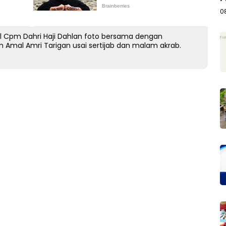
A
0
 Cpm Dahri Haji Dahlan foto bersama dengan
Amal Amri Tarigan usai sertijab dan malam akrab.