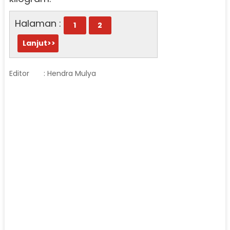
Halaman :
1
2
Lanjut>>
Editor
: Hendra Mulya