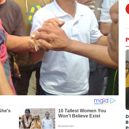
P
D
B
P