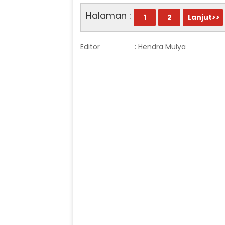
Halaman :
1
2
Lanjut>>
Editor
: Hendra Mulya