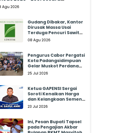
klamasi
8 Agu 2026
Gudang Dibakar, Kantor
Dirusak Massa Usai
Terduga Pencuri Sawit
Tewas: Manajemen
08 Agu 2026
Sibulan Estate Bungkam
Pengurus Cabor Pergatsi
Kota Padangsidimpuan
Gelar Muskot Perdana
2026 - 2030
25 Jul 2026
Ketua GAPENSI Sergai
Soroti Kenaikan Harga
dan Kelangkaan Semen,
Minta Pemerintah
23 Jul 2026
Segera Bertindak
Ini, Pesan Bupati Tapsel
pada Pengajian Akbar
Bulanan BKMT Masyitoh