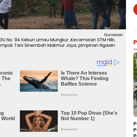
Gunawan
GU No. 94 Kebun Limau Mungkur ,Kecamatan STM Hilir,
P
elompok Tani Sinembah Makmur Jaya, pimpinan Ngawin
P
P
P