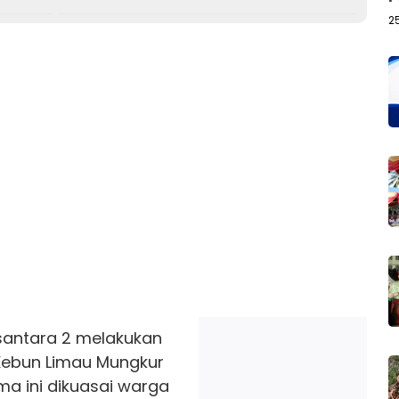
2
santara 2 melakukan
Kebun Limau Mungkur
ma ini dikuasai warga