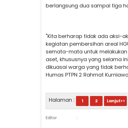
berlangsung dua sampai tiga ha
"Kita berharap tidak ada aksi-a
kegiatan pembersihan areal HGU 
semata-mata untuk melakukan l
aset, khususnya yang selama i
dikuasai warga yang tidak berh
Humas PTPN 2 Rahmat Kurniawa
Halaman :
1
2
Lanjut>>
Editor
: