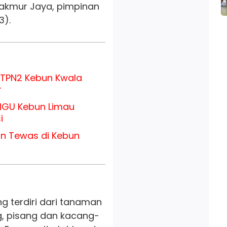
akmur Jaya, pimpinan
3).
 PTPN2 Kebun Kwala
r
HGU Kebun Limau
si
n Tewas di Kebun
g terdiri dari tanaman
ng, pisang dan kacang-