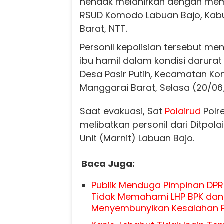
hendak melahirkan dengan mem
RSUD Komodo Labuan Bajo, Kab
Barat, NTT.
Personil kepolisian tersebut men
ibu hamil dalam kondisi darurat
Desa Pasir Putih, Kecamatan K
Manggarai Barat, Selasa (20/0
Saat evakuasi, Sat
Polairud
Polr
melibatkan personil dari Ditpol
Unit (Marnit) Labuan Bajo.
Baca Juga:
Publik Menduga Pimpinan DP
Tidak Memahami LHP BPK dan
Menyembunyikan Kesalahan 