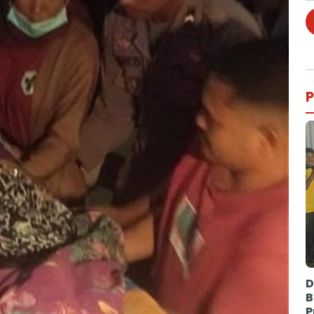
P
D
B
P