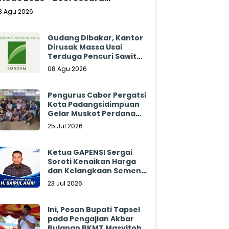
klamasi
8 Agu 2026
Gudang Dibakar, Kantor
Dirusak Massa Usai
Terduga Pencuri Sawit
Tewas: Manajemen
08 Agu 2026
Sibulan Estate Bungkam
Pengurus Cabor Pergatsi
Kota Padangsidimpuan
Gelar Muskot Perdana
2026 - 2030
25 Jul 2026
Ketua GAPENSI Sergai
Soroti Kenaikan Harga
dan Kelangkaan Semen,
Minta Pemerintah
23 Jul 2026
Segera Bertindak
Ini, Pesan Bupati Tapsel
pada Pengajian Akbar
Bulanan BKMT Masyitoh