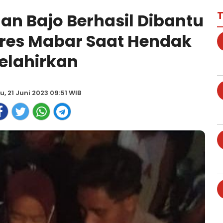
T
uan Bajo Berhasil Dibantu
olres Mabar Saat Hendak
elahirkan
u, 21 Juni 2023 09:51 WIB