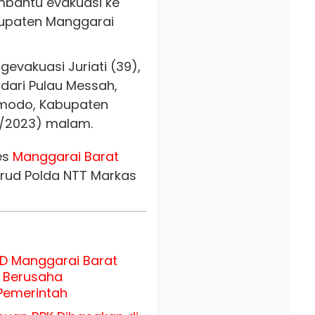
bantu evakuasi ke
upaten Manggarai
gevakuasi Juriati (39),
 dari Pulau Messah,
omodo, Kabupaten
6/2023) malam.
es
Manggarai Barat
airud Polda NTT Markas
RD Manggarai Barat
 Berusaha
Pemerintah