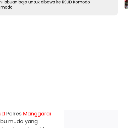
pelni labuan bajo untuk dibawa ke RSUD Komodo
Komodo
ud
Polres
Manggarai
ibu muda yang