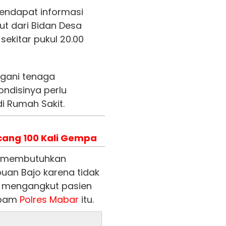
mendapat informasi
ut dari Bidan Desa
ekitar pukul 20.00
ngani tenaga
ndisinya perlu
i Rumah Sakit.
cang 100 Kali Gempa
h membutuhkan
buan Bajo karena tidak
 mengangkut pasien
ropam
Polres Mabar
itu.