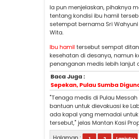
Ia pun menjelaskan, pihaknya 
tentang kondisi ibu hamil terseb
setempat bernama Sri Wahyuni s
Wita.
Ibu hamil
tersebut sempat dita
kesehatan di desanya, namun ko
penanganan medis lebih lanjut d
Baca Juga :
Sepekan, Pulau Sumba Digun
"Tenaga medis di Pulau Messa
bantuan untuk dievakuasi ke La
ada kapal yang memadai untuk
tersebut," jelas Mantan Kasi P
Halaman :
1
2
Lanjut>>