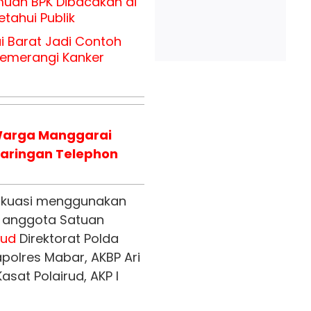
muan BPK Dibacakan di
tahui Publik
 Barat Jadi Contoh
Memerangi Kanker
Warga Manggarai
Jaringan Telephon
vakuasi menggunakan
leh anggota Satuan
rud
Direktorat Polda
apolres Mabar, AKBP Ari
 Kasat Polairud, AKP I