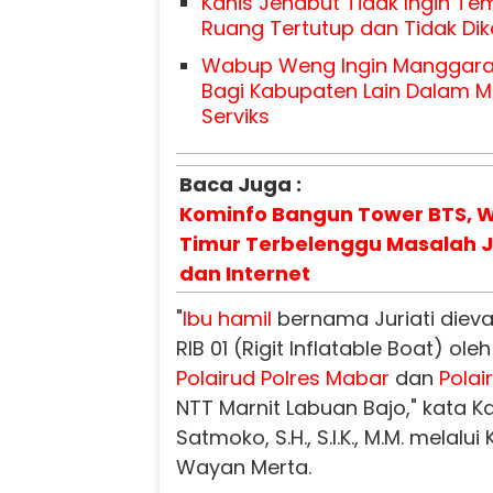
Kanis Jehabut Tidak Ingin Te
Ruang Tertutup dan Tidak Dike
Wabup Weng Ingin Manggarai
Bagi Kabupaten Lain Dalam 
Serviks
Baca Juga :
Kominfo Bangun Tower BTS, 
Timur Terbelenggu Masalah 
dan Internet
"
Ibu hamil
bernama Juriati die
RIB 01 (Rigit Inflatable Boat) o
Polairud
Polres Mabar
dan
Polai
NTT Marnit Labuan Bajo," kata K
Satmoko, S.H., S.I.K., M.M. melalui
Wayan Merta.