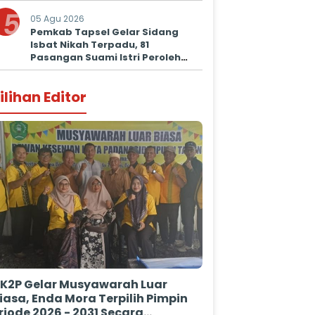
5
05 Agu 2026
Pemkab Tapsel Gelar Sidang
Isbat Nikah Terpadu, 81
Pasangan Suami Istri Peroleh
Kepastian Hukum
ilihan Editor
K2P Gelar Musyawarah Luar
iasa, Enda Mora Terpilih Pimpin
riode 2026 - 2031 Secara