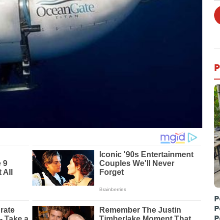
P
P
P
P