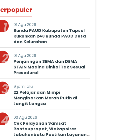
erpopuler
1
01 Agu 2026
Bunda PAUD Kabupaten Tapsel
Kukuhkan 248 Bunda PAUD Desa
dan Kelurahan
2
01 Agu 2026
Penjaringan SEMA dan DEMA
STAIN Madina Dinilai Tak Sesuai
Prosedural
3
9 jam lalu
22 Pelajar dan Mimpi
Mengibarkan Merah Putih di
Langit Langsa
4
03 Agu 2026
Cek Pelayanan Samsat
Rantauprapat, Wakapolres
Labuhanbatu Pastikan Layanan