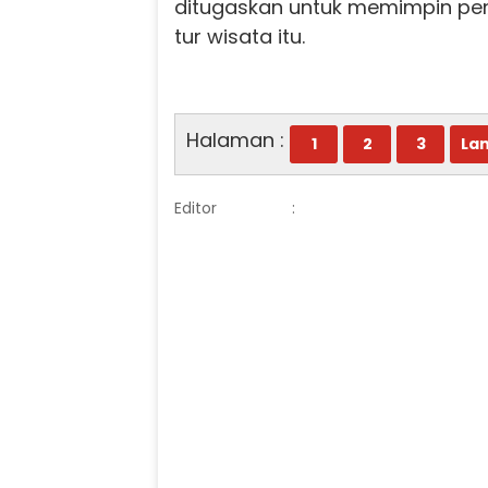
ditugaskan untuk memimpin pen
tur wisata itu.
Halaman :
1
2
3
Lan
Editor
: