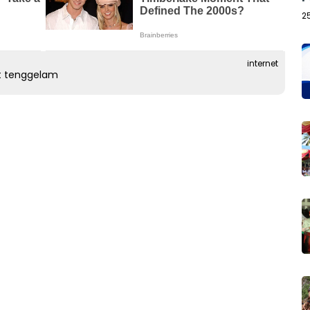
2
internet
ut tenggelam