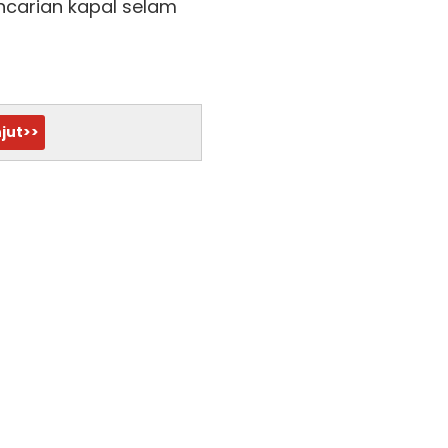
carian kapal selam
jut>>