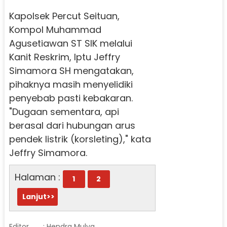
Kapolsek Percut Seituan,
Kompol Muhammad
Agusetiawan ST SIK melalui
Kanit Reskrim, Iptu Jeffry
Simamora SH mengatakan,
pihaknya masih menyelidiki
penyebab pasti kebakaran.
"Dugaan sementara, api
berasal dari hubungan arus
pendek listrik (korsleting)," kata
Jeffry Simamora.
Halaman :
1
2
Lanjut>>
Editor
: Hendra Mulya