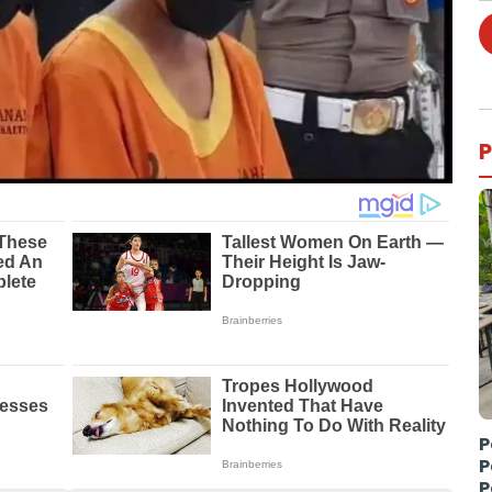
P
P
P
P