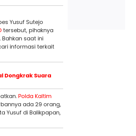
es Yusuf Sutejo
O
tersebut, pihaknya
 Bahkan saat ini
ri informasi terkait
al Dongkrak Suara
matkan.
Polda
Kaltim
rbannya ada 29 orang,
a Yusuf di Balikpapan,