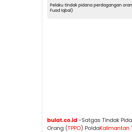
Pelaku tindak pidana perdagangan orang
Fuad Iqbal)
bulat.co.id
-Satgas Tindak Pid
Orang (
TPPO
) Polda
Kalimantan 