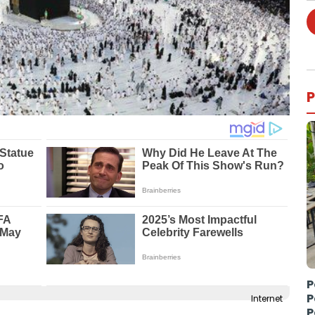
P
P
P
Internet
P