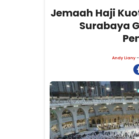
Jemaah Haji Ku
Surabaya G
Pe
Andy Liany
-