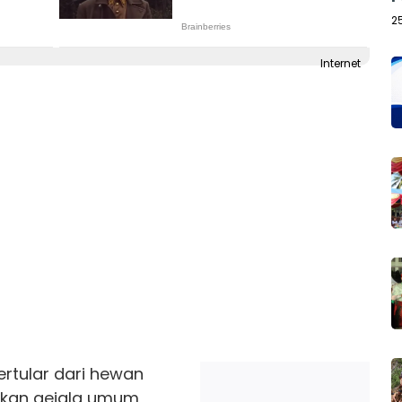
2
Internet
ertular dari hewan
lkan gejala umum