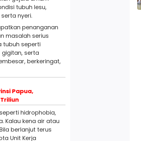
ndisi tubuh lesu,
erta nyeri.
ndapatkan penanganan
n masalah serius
 tubuh seperti
gigitan, serta
embesar, berkeringat,
vinsi Papua,
Triliun
seperti hidrophobia,
. Kalau kena air atau
Bila berlanjut terus
ta Unit Kerja