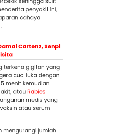
cekik sehingga sulit
enderita penyakit ini,
paparan cahaya
.
Damai Cartenz, Senpi
isita
 terkena gigitan yang
egera cuci luka dengan
15 menit kemudian
akit, atau
Rabies
nanganan medis yang
 vaksin atau serum
kan mengurangi jumlah