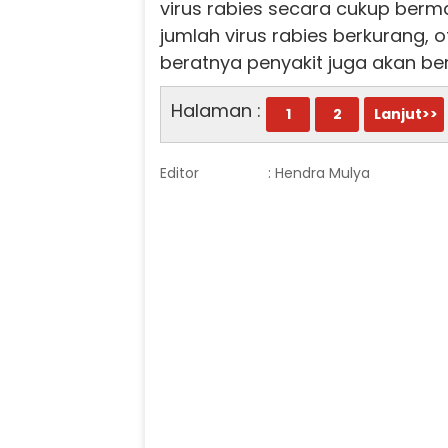
virus rabies secara cukup berma
jumlah virus rabies berkurang, 
beratnya penyakit juga akan ber
Halaman :
1
2
Lanjut>>
Editor
: Hendra Mulya