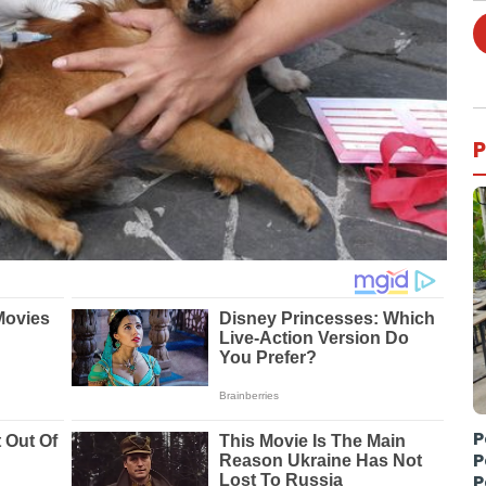
P
P
P
P