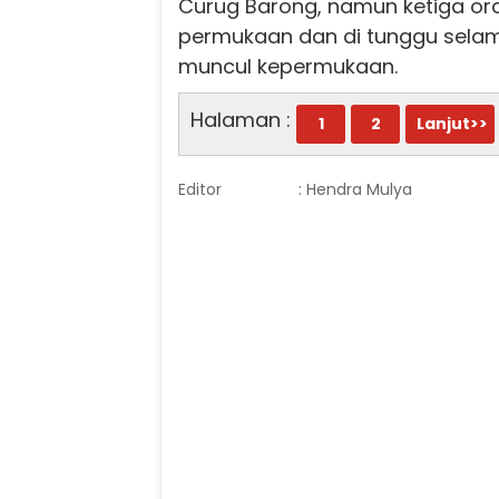
Curug Barong, namun ketiga or
permukaan dan di tunggu selama
muncul kepermukaan.
Halaman :
1
2
Lanjut>>
Editor
: Hendra Mulya