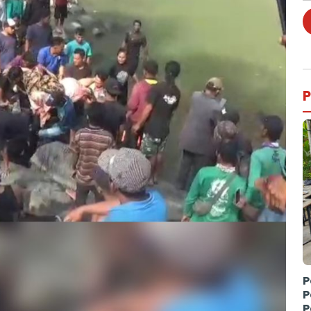
P
P
P
P