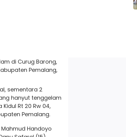
lam di Curug Barong,
 Kabupaten Pemalang,
al, sementara 2
yang hanyut tenggelam
Kidul Rt 20 Rw 04,
abupaten Pemalang.
ah Mahmud Handoyo
Danu Safarel (15).