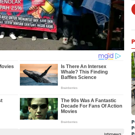
P
P
P
P
Istimewa