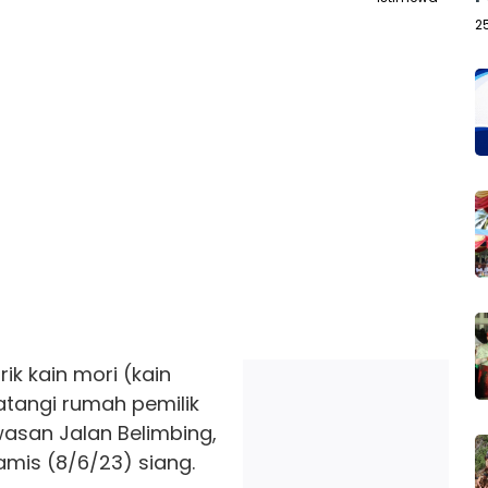
2
k kain mori (kain
angi rumah pemilik
asan Jalan Belimbing,
amis (8/6/23) siang.