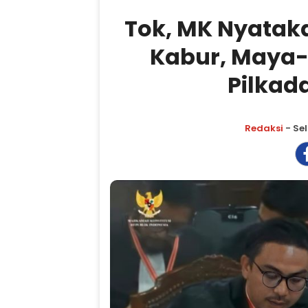
Tok, MK Nyatak
Kabur, Maya
Pilkad
Redaksi
- Sel