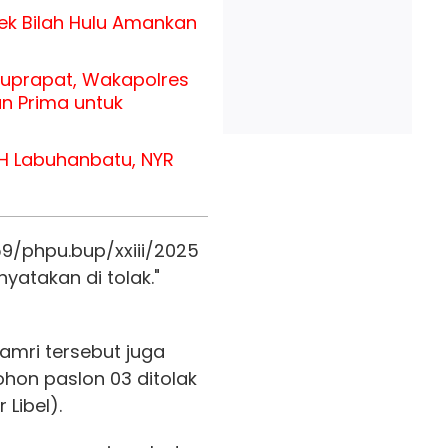
ek Bilah Hulu Amankan
uprapat, Wakapolres
n Prima untuk
H Labuhanbatu, NYR
59/phpu.bup/xxiii/2025
atakan di tolak."
mri tersebut juga
on paslon 03 ditolak
Libel).