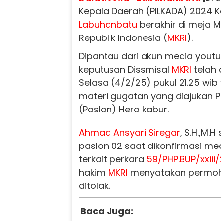
Kepala Daerah (PILKADA) 2024 
Labuhanbatu
berakhir di meja 
Republik Indonesia (
MKRI
).
Dipantau dari akun media youtub
keputusan Dissmisal
MKRI
telah
Selasa (4/2/25) pukul 21.25 wi
materi gugatan yang diajukan 
(Paslon) Hero kabur.
Ahmad Ansyari Siregar
, S.H.,M.
paslon 02 saat dikonfirmasi me
terkait perkara
59/PHP.BUP/xxiii
hakim
MKRI
menyatakan permoh
ditolak.
Baca Juga: