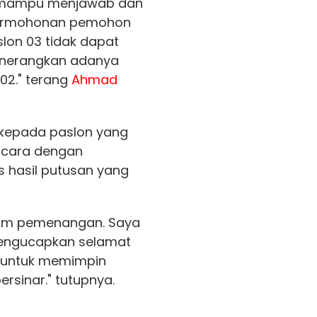
ah mampu menjawab dan
ermohonan pemohon
slon 03 tidak dapat
nerangkan adanya
02." terang
Ahmad
kepada paslon yang
ncara dengan
 hasil putusan yang
eam pemenangan. Saya
ngucapkan selamat
 untuk memimpin
ersinar." tutupnya.