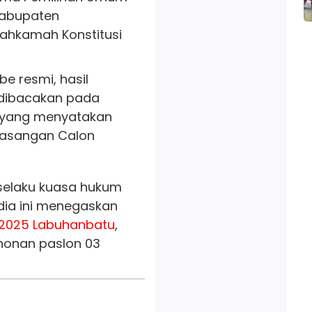
Kabupaten
Mahkamah Konstitusi
e resmi, hasil
 dibacakan pada
b yang menyatakan
Pasangan Calon
H selaku kuasa hukum
dia ini menegaskan
/2025
Labuhanbatu
,
onan paslon 03