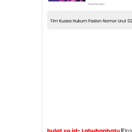
Tim Kuasa Hukum Paslon Nomor Urut 0
bulat.co.id
-
Labuhanbatu
|
Dr