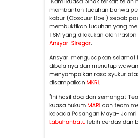
"Kami kuasa pihak terkait tel
membantah tuduhan bahwa p
kabur (Obscuur Libel) sebab pa
membuktikan tuduhan yang me
TSM yang dilakukan oleh Paslon 
Ansyari Siregar
.
Ansyari mengucapkan selamat 
dibela nya dan menutup wawa
menyampaikan rasa syukur atas
disampaikan
MKRI
.
"Ini hasil doa dan semangat T
kuasa hukum
MARI
dan team me
kepada Pasangan Maya- Jamri
Labuhanbatu
lebih cerdas dan b