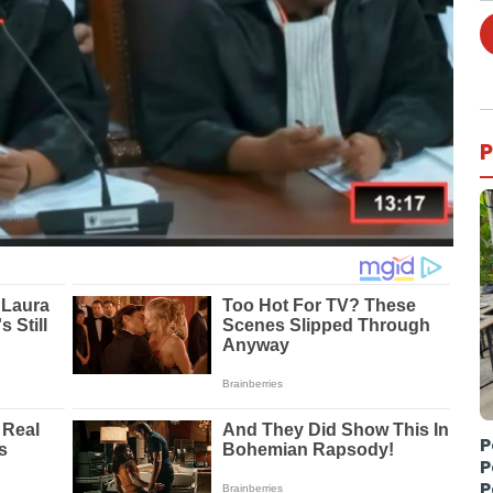
P
P
P
P