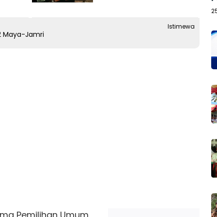
2
Istimewa
2 Maya-Jamri
ama Pemilihan Umum