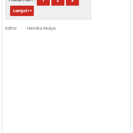
1
2
3
Lanjut>>
Editor
: Hendra Mulya