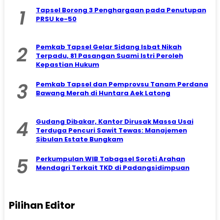
1
Tapsel Borong 3 Penghargaan pada Penutupan
PRSU ke-50
2
Pemkab Tapsel Gelar Sidang Isbat Nikah
Terpadu, 81 Pasangan Suami Istri Peroleh
Kepastian Hukum
3
Pemkab Tapsel dan Pemprovsu Tanam Perdana
Bawang Merah di Huntara Aek Latong
4
Gudang Dibakar, Kantor Dirusak Massa Usai
Terduga Pencuri Sawit Tewas: Manajemen
Sibulan Estate Bungkam
5
Perkumpulan WIB Tabagsel Soroti Arahan
Mendagri Terkait TKD di Padangsidimpuan
Pilihan Editor