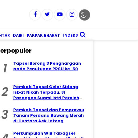
NTAR
DAIRI
PAKPAK BHARAT
INDEKS
erpopuler
1
Tapsel Borong 3 Penghargaan
pada Penutupan PRSU ke-50
2
Pemkab Tapsel Gelar Sidang
Isbat Nikah Terpadu, 81
Pasangan Suami Istri Peroleh
Kepastian Hukum
3
Pemkab Tapsel dan Pemprovsu
Tanam Perdana Bawang Merah
di Huntara Aek Latong
Perkumpulan WIB Tabagsel