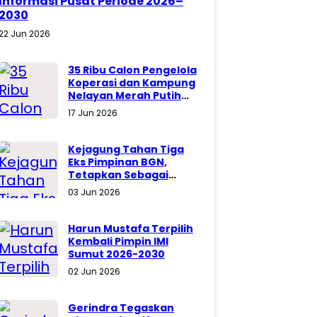
Informasi Pusat Periode 2026–
2030
22 Jun 2026
35 Ribu Calon Pengelola
Koperasi dan Kampung
Nelayan Merah Putih
Akan Ikuti Latsarmil
17 Jun 2026
Komcad
Kejagung Tahan Tiga
Eks Pimpinan BGN,
Tetapkan Sebagai
Tersangka
03 Jun 2026
Harun Mustafa Terpilih
Kembali Pimpin IMI
Sumut 2026-2030
02 Jun 2026
Gerindra Tegaskan