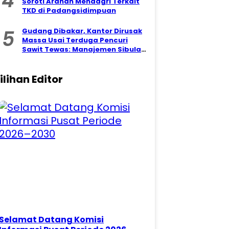
4
Soroti Arahan Mendagri Terkait
TKD di Padangsidimpuan
5
Gudang Dibakar, Kantor Dirusak
Massa Usai Terduga Pencuri
Sawit Tewas: Manajemen Sibulan
Estate Bungkam
ilihan Editor
Selamat Datang Komisi