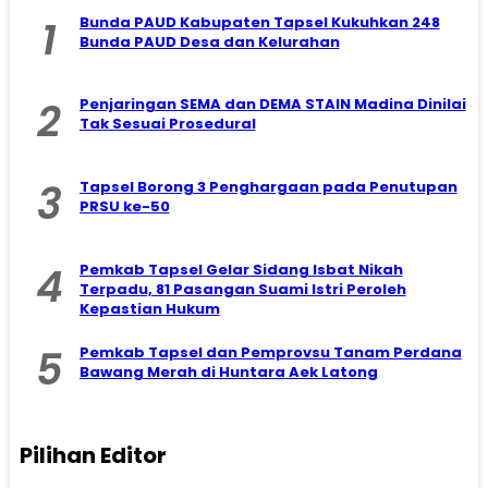
1
Bunda PAUD Kabupaten Tapsel Kukuhkan 248
Bunda PAUD Desa dan Kelurahan
2
Penjaringan SEMA dan DEMA STAIN Madina Dinilai
Tak Sesuai Prosedural
3
Tapsel Borong 3 Penghargaan pada Penutupan
PRSU ke-50
4
Pemkab Tapsel Gelar Sidang Isbat Nikah
Terpadu, 81 Pasangan Suami Istri Peroleh
Kepastian Hukum
5
Pemkab Tapsel dan Pemprovsu Tanam Perdana
Bawang Merah di Huntara Aek Latong
Pilihan Editor