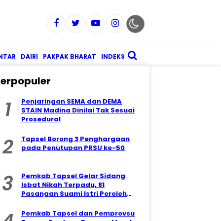
NTAR
DAIRI
PAKPAK BHARAT
INDEKS
erpopuler
1
Penjaringan SEMA dan DEMA
STAIN Madina Dinilai Tak Sesuai
Prosedural
2
Tapsel Borong 3 Penghargaan
pada Penutupan PRSU ke-50
3
Pemkab Tapsel Gelar Sidang
Isbat Nikah Terpadu, 81
Pasangan Suami Istri Peroleh
Kepastian Hukum
Pemkab Tapsel dan Pemprovsu