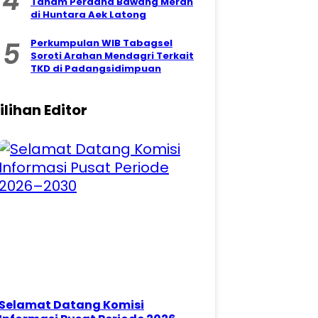
4
Tanam Perdana Bawang Merah
di Huntara Aek Latong
5
Perkumpulan WIB Tabagsel
Soroti Arahan Mendagri Terkait
TKD di Padangsidimpuan
ilihan Editor
Selamat Datang Komisi