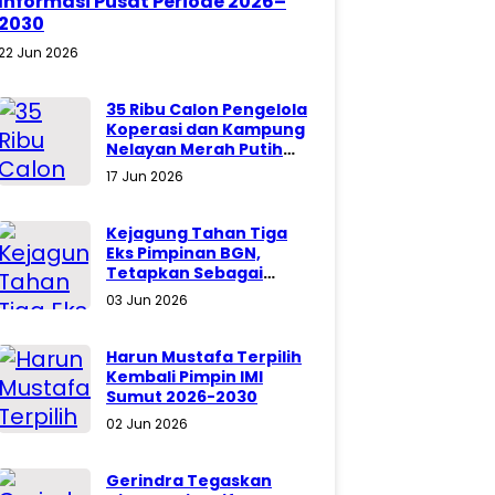
Informasi Pusat Periode 2026–
2030
22 Jun 2026
35 Ribu Calon Pengelola
Koperasi dan Kampung
Nelayan Merah Putih
Akan Ikuti Latsarmil
17 Jun 2026
Komcad
Kejagung Tahan Tiga
Eks Pimpinan BGN,
Tetapkan Sebagai
Tersangka
03 Jun 2026
Harun Mustafa Terpilih
Kembali Pimpin IMI
Sumut 2026-2030
02 Jun 2026
Gerindra Tegaskan