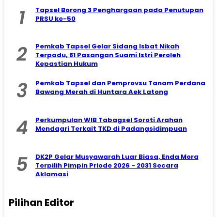
1
Tapsel Borong 3 Penghargaan pada Penutupan
PRSU ke-50
2
Pemkab Tapsel Gelar Sidang Isbat Nikah
Terpadu, 81 Pasangan Suami Istri Peroleh
Kepastian Hukum
3
Pemkab Tapsel dan Pemprovsu Tanam Perdana
Bawang Merah di Huntara Aek Latong
4
Perkumpulan WIB Tabagsel Soroti Arahan
Mendagri Terkait TKD di Padangsidimpuan
5
DK2P Gelar Musyawarah Luar Biasa, Enda Mora
Terpilih Pimpin Priode 2026 - 2031 Secara
Aklamasi
Pilihan Editor