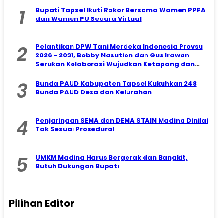
1
Bupati Tapsel Ikuti Rakor Bersama Wamen PPPA
dan Wamen PU Secara Virtual
2
Pelantikan DPW Tani Merdeka Indonesia Provsu
2026 - 2031, Bobby Nasution dan Gus Irawan
Serukan Kolaborasi Wujudkan Ketapang dan
Kesejahteraan Petani
3
Bunda PAUD Kabupaten Tapsel Kukuhkan 248
Bunda PAUD Desa dan Kelurahan
4
Penjaringan SEMA dan DEMA STAIN Madina Dinilai
Tak Sesuai Prosedural
5
UMKM Madina Harus Bergerak dan Bangkit,
Butuh Dukungan Bupati
Pilihan Editor