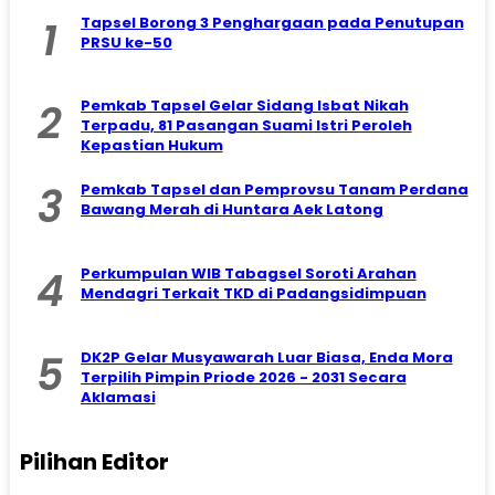
1
Tapsel Borong 3 Penghargaan pada Penutupan
PRSU ke-50
2
Pemkab Tapsel Gelar Sidang Isbat Nikah
Terpadu, 81 Pasangan Suami Istri Peroleh
Kepastian Hukum
3
Pemkab Tapsel dan Pemprovsu Tanam Perdana
Bawang Merah di Huntara Aek Latong
4
Perkumpulan WIB Tabagsel Soroti Arahan
Mendagri Terkait TKD di Padangsidimpuan
5
DK2P Gelar Musyawarah Luar Biasa, Enda Mora
Terpilih Pimpin Priode 2026 - 2031 Secara
Aklamasi
Pilihan Editor