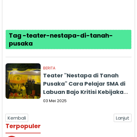
Tag -teater-nestapa-di-tanah-
pusaka
BERITA
Teater "Nestapa di Tanah
Pusaka" Cara Pelajar SMA di
Labuan Bajo Kritisi Kebijakan
Pemerintah
03 Mei 2025
Kembali
Lanjut
Terpopuler