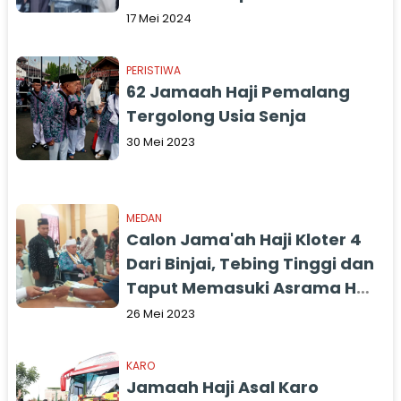
17 Mei 2024
PERISTIWA
62 Jamaah Haji Pemalang
Tergolong Usia Senja
30 Mei 2023
MEDAN
Calon Jama'ah Haji Kloter 4
Dari Binjai, Tebing Tinggi dan
Taput Memasuki Asrama Haji
Embarkasi Medan
26 Mei 2023
KARO
Jamaah Haji Asal Karo