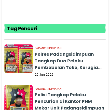
Tag Pencuri
PADANGSIDIMPUAN
Polres Padangsidimpuan
Tangkap Dua Pelaku
Pembobolan Toko, Kerugian
Capai Rp 20 Juta
20 Jun 2026
PADANGSIDIMPUAN
Polisi Tangkap Pelaku
Pencurian di Kantor PNM
Mekar Unit Padangsidimpuan