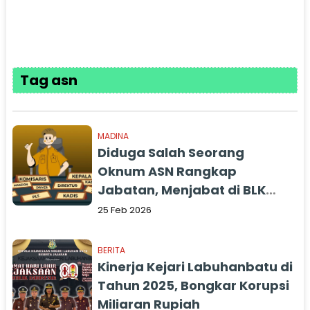
Tag asn
MADINA
Diduga Salah Seorang
Oknum ASN Rangkap
Jabatan, Menjabat di BLK
Madina Juga Menjadi
25 Feb 2026
Pengurus Koperasi Produsen
BERITA
Kinerja Kejari Labuhanbatu di
Tahun 2025, Bongkar Korupsi
Miliaran Rupiah