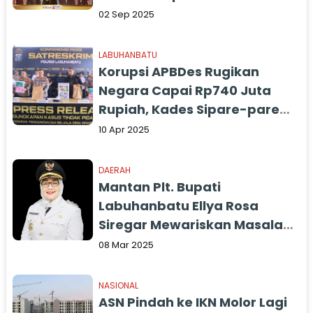
02 Sep 2025
LABUHANBATU
Korupsi APBDes Rugikan
Negara Capai Rp740 Juta
Rupiah, Kades Sipare-pare
Tengah Jadi Tersangka
10 Apr 2025
DAERAH
Mantan Plt. Bupati
Labuhanbatu Ellya Rosa
Siregar Mewariskan Masalah,
Pengangkatan 2 Pejabat
08 Mar 2025
Tabrak Perpres dan Pertek
BKN
NASIONAL
ASN Pindah ke IKN Molor Lagi