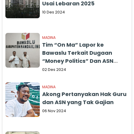
Usai Lebaran 2025
10 Des 2024
MADINA
Tim “On Ma” Lapor ke
Bawaslu Terkait Dugaan
“Money Politics” Dan ASN
Tidak Netral
02 Des 2024
MADINA
Akong Pertanyakan Hak Guru
dan ASN yang Tak Gajian
06 Nov 2024