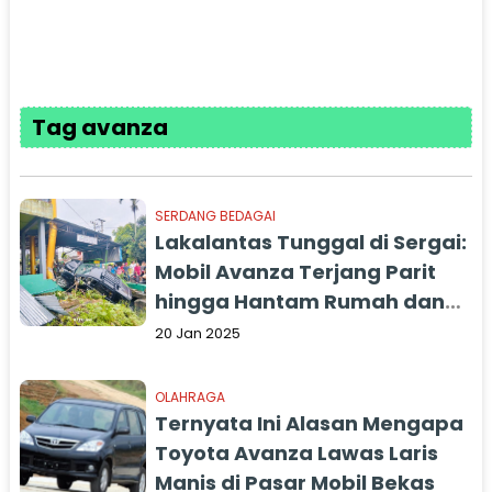
Tag avanza
SERDANG BEDAGAI
Lakalantas Tunggal di Sergai:
Mobil Avanza Terjang Parit
hingga Hantam Rumah dan
Warung Bakso Warga
20 Jan 2025
OLAHRAGA
Ternyata Ini Alasan Mengapa
Toyota Avanza Lawas Laris
Manis di Pasar Mobil Bekas