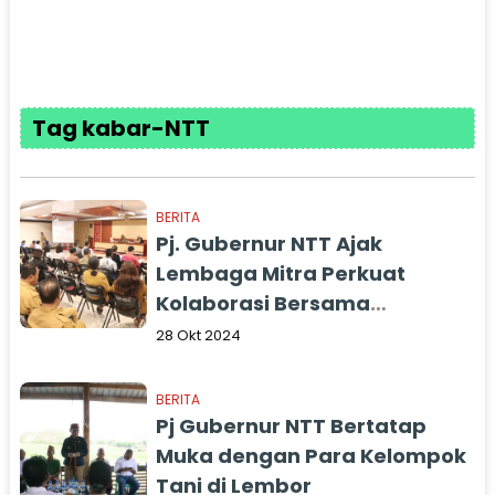
Tag kabar-NTT
BERITA
Pj. Gubernur NTT Ajak
Lembaga Mitra Perkuat
Kolaborasi Bersama
Pemerintah
28 Okt 2024
BERITA
Pj Gubernur NTT Bertatap
Muka dengan Para Kelompok
Tani di Lembor