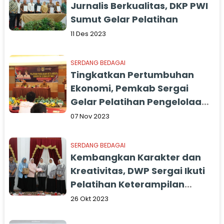
Jurnalis Berkualitas, DKP PWI
Sumut Gelar Pelatihan
11 Des 2023
SERDANG BEDAGAI
Tingkatkan Pertumbuhan
Ekonomi, Pemkab Sergai
Gelar Pelatihan Pengelolaan
Desa Wisata
07 Nov 2023
SERDANG BEDAGAI
Kembangkan Karakter dan
Kreativitas, DWP Sergai Ikuti
Pelatihan Keterampilan
Merangkai Buket
26 Okt 2023