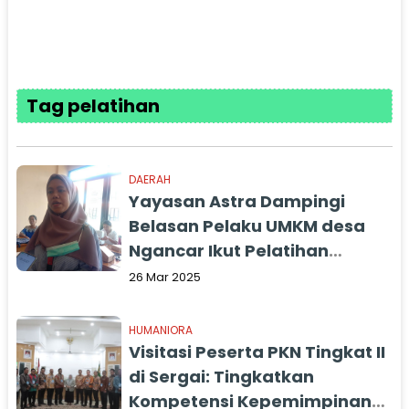
Tag pelatihan
DAERAH
Yayasan Astra Dampingi
Belasan Pelaku UMKM desa
Ngancar Ikut Pelatihan
Menjahit
26 Mar 2025
HUMANIORA
Visitasi Peserta PKN Tingkat II
di Sergai: Tingkatkan
Kompetensi Kepemimpinan