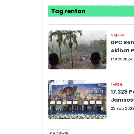
Tag rentan
MADINA
DPC Ren
Akibat 
17 Apr 2024
TAPSEL
17.328 P
Jamsos
22 Sep 202
Kembali