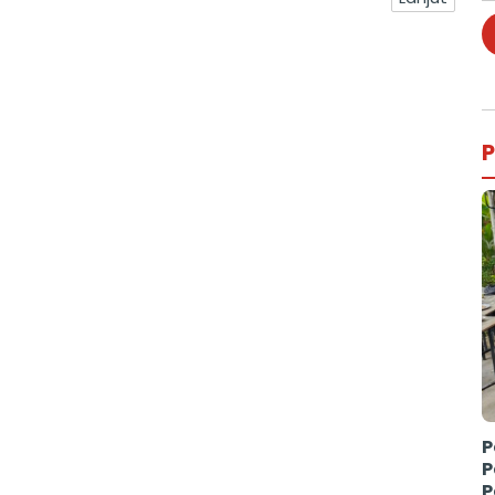
P
P
P
P