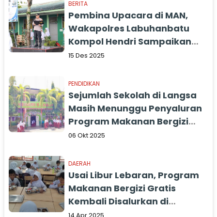
BERITA
Pembina Upacara di MAN,
Wakapolres Labuhanbatu
Kompol Hendri Sampaikan
Pesan Kamtibmas
15 Des 2025
PENDIDIKAN
Sejumlah Sekolah di Langsa
Masih Menunggu Penyaluran
Program Makanan Bergizi
Gratis
06 Okt 2025
DAERAH
Usai Libur Lebaran, Program
Makanan Bergizi Gratis
Kembali Disalurkan di
Sekolah-Sekolah Kota
14 Apr 2025