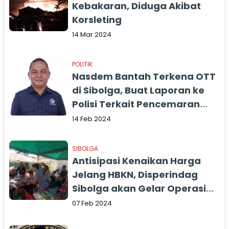
Kebakaran, Diduga Akibat
Korsleting
14 Mar 2024
POLITIK
Nasdem Bantah Terkena OTT
di Sibolga, Buat Laporan ke
Polisi Terkait Pencemaran
Nama Baik
14 Feb 2024
SIBOLGA
Antisipasi Kenaikan Harga
Jelang HBKN, Disperindag
Sibolga akan Gelar Operasi
Pasar
07 Feb 2024