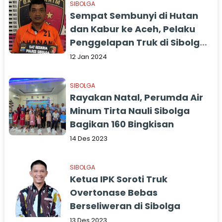
SIBOLGA
Sempat Sembunyi di Hutan
dan Kabur ke Aceh, Pelaku
Penggelapan Truk di Sibolga
Diringkus Polisi
12 Jan 2024
SIBOLGA
Rayakan Natal, Perumda Air
Minum Tirta Nauli Sibolga
Bagikan 160 Bingkisan
14 Des 2023
SIBOLGA
Ketua IPK Soroti Truk
Overtonase Bebas
Berseliweran di Sibolga
13 Des 2023