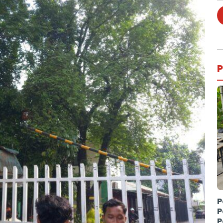
P
P
P
P