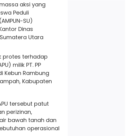
n massa aksi yang
swa Peduli
 (AMPUN-SU)
Kantor Dinas
i Sumatera Utara
uk protes terhadap
PU) milik PT. PP
 di Kebun Rambung
 Rampah, Kabupaten
APU tersebut patut
n perizinan,
 air bawah tanah dan
kebutuhan operasional