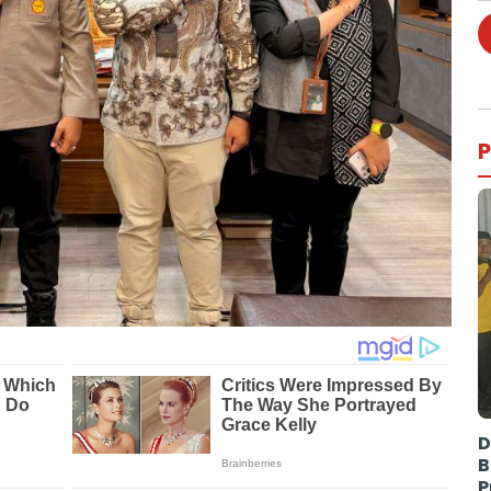
P
D
B
P