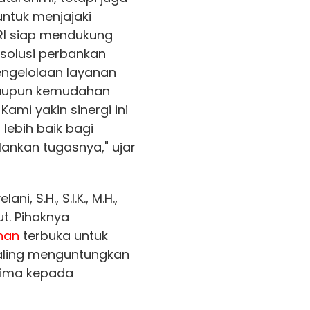
ntuk menjajaki
BRI siap mendukung
 solusi perbankan
pengelolaan layanan
 maupun kemudahan
ami yakin sinergi ini
lebih baik bagi
lankan tugasnya," ujar
ani, S.H., S.I.K., M.H.,
ut. Pihaknya
han
terbuka untuk
aling menguntungkan
rima kepada