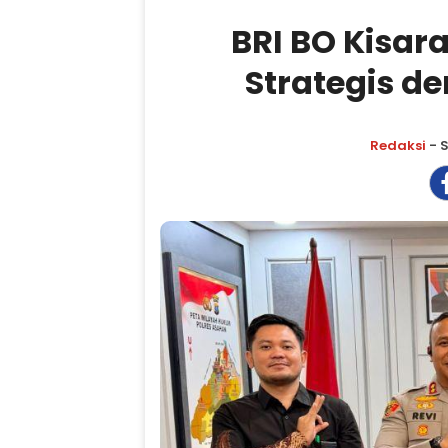
BRI BO Kisar
Strategis d
Redaksi
- S