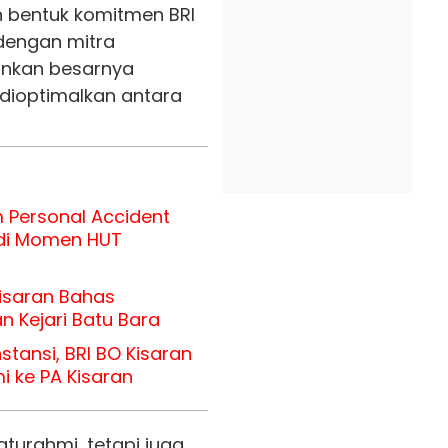
 bentuk komitmen BRI
dengan mitra
kankan besarnya
dioptimalkan antara
m Personal Accident
di Momen HUT
Kisaran Bahas
n Kejari Batu Bara
stansi, BRI BO Kisaran
i ke PA Kisaran
aturahmi, tetapi juga