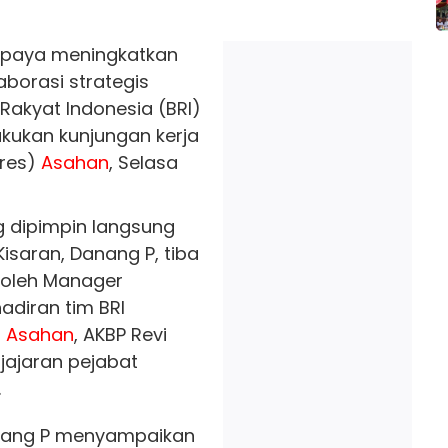
upaya meningkatkan
aborasi strategis
Rakyat Indonesia (BRI)
akukan kunjungan kerja
lres)
Asahan
, Selasa
 dipimpin langsung
Kisaran, Danang P, tiba
 oleh Manager
adiran tim BRI
s
Asahan
, AKBP Revi
ta jajaran pejabat
.
nang P menyampaikan