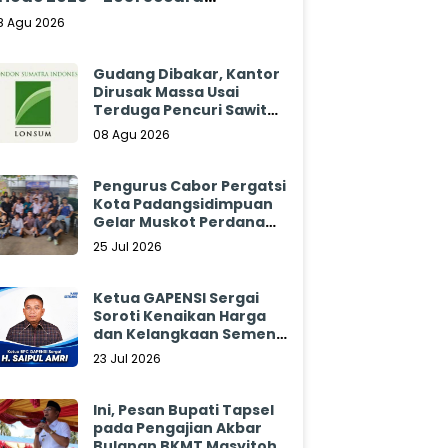
klamasi
8 Agu 2026
Gudang Dibakar, Kantor
Dirusak Massa Usai
Terduga Pencuri Sawit
Tewas: Manajemen
08 Agu 2026
Sibulan Estate Bungkam
Pengurus Cabor Pergatsi
Kota Padangsidimpuan
Gelar Muskot Perdana
2026 - 2030
25 Jul 2026
Ketua GAPENSI Sergai
Soroti Kenaikan Harga
dan Kelangkaan Semen,
Minta Pemerintah
23 Jul 2026
Segera Bertindak
Ini, Pesan Bupati Tapsel
pada Pengajian Akbar
Bulanan BKMT Masyitoh