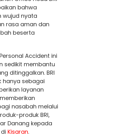
paikan bahwa
n wujud nyata
an rasa aman dan
abah beserta
ersonal Accident ini
n sedikit membantu
g ditinggalkan. BRI
k hanya sebagai
erikan layanan
a memberikan
bagi nasabah melalui
 produk-produk BRI,
jar Danang kepada
 di
Kisaran
.