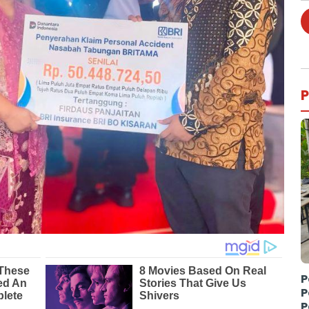
P
P
P
P