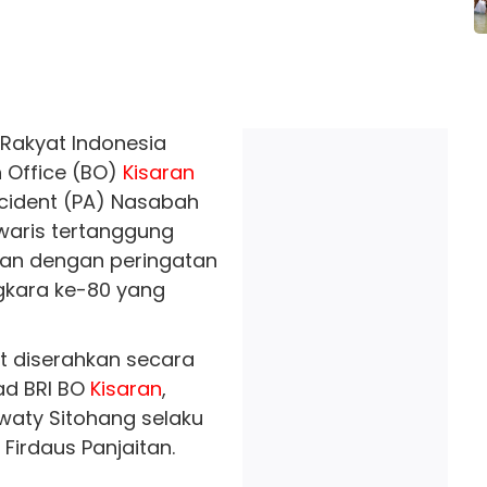
Rakyat Indonesia
h Office (BO)
Kisaran
cident (PA) Nasabah
waris tertanggung
tan dengan peringatan
gkara ke-80 yang
ut diserahkan secara
ad BRI BO
Kisaran
,
waty Sitohang selaku
Firdaus Panjaitan.