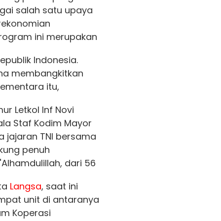
gai salah satu upaya
erekonomian
Program ini merupakan
epublik Indonesia.
guna membangkitkan
ementara itu,
 Letkol Inf Novi
pala Staf Kodim Mayor
a jajaran TNI bersama
kung penuh
"Alhamdulillah, dari 56
ota
Langsa
, saat ini
empat unit di antaranya
am Koperasi