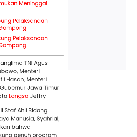
temukan Meninggal
gsung Pelaksanaan
h Gampong
gsung Pelaksanaan
h Gampong
Panglima TNI Agus
rabowo, Menteri
fli Hasan, Menteri
a Gubernur Jawa Timur
ota
Langsa
Jeffry
li Staf Ahli Bidang
a Manusia, Syahrial,
skan bahwa
ung penuh program