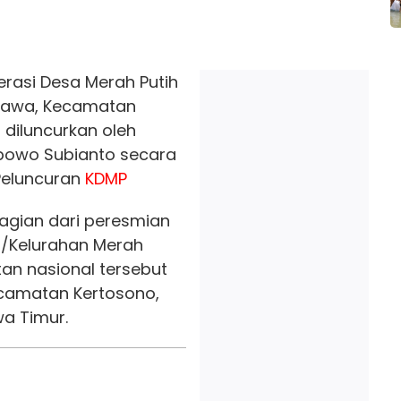
rasi Desa Merah Putih
awa, Kecamatan
i diluncurkan oleh
abowo Subianto secara
Peluncuran
KDMP
gian dari peresmian
sa/Kelurahan Merah
atan nasional tersebut
ecamatan Kertosono,
wa Timur.