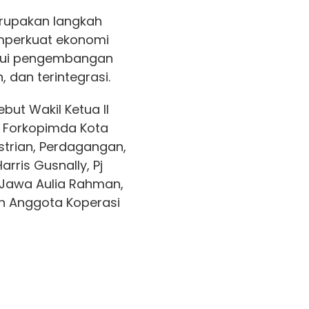
rupakan langkah
mperkuat ekonomi
alui pengembangan
 dan terintegrasi.
but Wakil Ketua II
r Forkopimda Kota
ustrian, Perdagangan,
arris Gusnally, Pj
awa Aulia Rahman,
an Anggota Koperasi