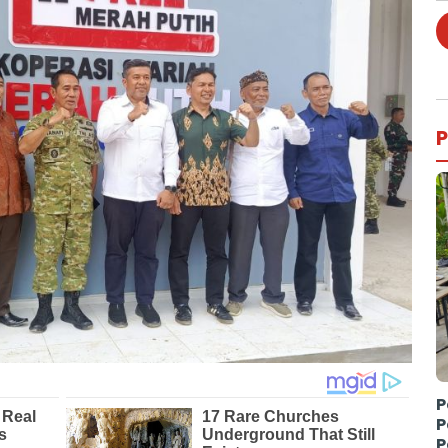
P
P
P
P