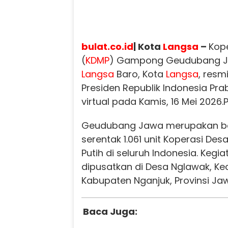
bulat.co.id
| Kota
Langsa
–
Kope
(
KDMP
) Gampong Geudubang J
Langsa
Baro, Kota
Langsa
, resm
Presiden Republik Indonesia Pr
virtual pada Kamis, 16 Mei 2026.
Geudubang Jawa merupakan ba
serentak 1.061 unit Koperasi De
Putih di seluruh Indonesia. Kegi
dipusatkan di Desa Nglawak, K
Kabupaten Nganjuk, Provinsi Ja
Baca Juga: