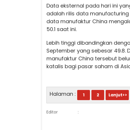
Data eksternal pada hari ini yan
adalah rilis data manufacturing 
data manufaktur China mengalam
50.1 saat ini.
Lebih tinggi dibandingkan denga
September yang sebesar 49.8. Da
manufaktur China tersebut be
katalis bagi pasar saham di Asia
Halaman :
1
2
Lanjut>>
Editor
: