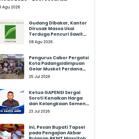
klamasi
8 Agu 2026
Gudang Dibakar, Kantor
Dirusak Massa Usai
Terduga Pencuri Sawit
Tewas: Manajemen
08 Agu 2026
Sibulan Estate Bungkam
Pengurus Cabor Pergatsi
Kota Padangsidimpuan
Gelar Muskot Perdana
2026 - 2030
25 Jul 2026
Ketua GAPENSI Sergai
Soroti Kenaikan Harga
dan Kelangkaan Semen,
Minta Pemerintah
23 Jul 2026
Segera Bertindak
Ini, Pesan Bupati Tapsel
pada Pengajian Akbar
Bulanan BKMT Masyitoh