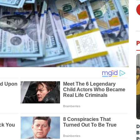
P
D
B
P