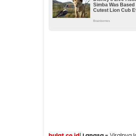
bulat.co.id
|
Langsa -
Viralnya l