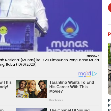
P
Istimewa
arah Nasional (Munas) ke-XVIII Himpunan Pengusaha Muda
ung, Rabu (10/6/2026).
P
P
P