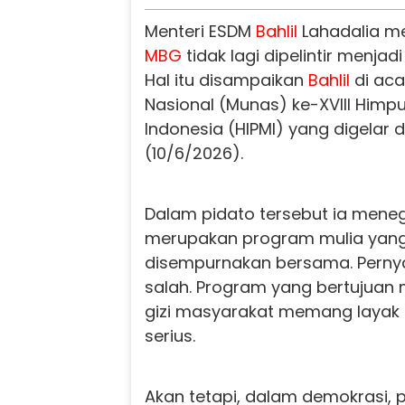
Menteri ESDM
Bahlil
Lahadalia m
MBG
tidak lagi dipelintir menjad
Hal itu disampaikan
Bahlil
di ac
Nasional (Munas) ke-XVIII Him
Indonesia (HIPMI) yang digelar 
(10/6/2026).
Dalam pidato tersebut ia men
merupakan program mulia yang
disempurnakan bersama. Pernyat
salah. Program yang bertujuan 
gizi masyarakat memang layak
serius.
Akan tetapi, dalam demokrasi, 