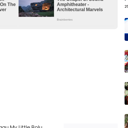
2
agu My Little Bolu