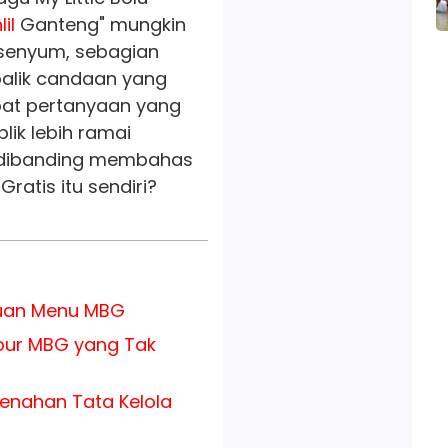
il
Ganteng" mungkin
senyum, sebagian
balik candaan yang
pat pertanyaan yang
lik lebih ramai
dibanding membahas
ratis itu sendiri?
auan Menu MBG
pur MBG yang Tak
enahan Tata Kelola