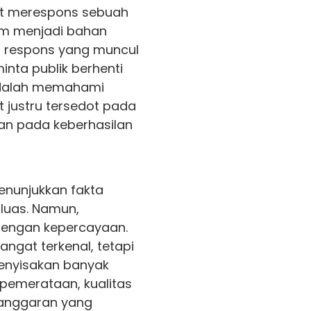
t merespons sebuah
ram menjadi bahan
, respons yang muncul
nta publik berhenti
 adalah memahami
justru tersedot pada
kan pada keberhasilan
enunjukkan fakta
 luas. Namun,
k dengan kepercayaan.
ngat terkenal, tetapi
enyisakan banyak
 pemerataan, kualitas
 anggaran yang