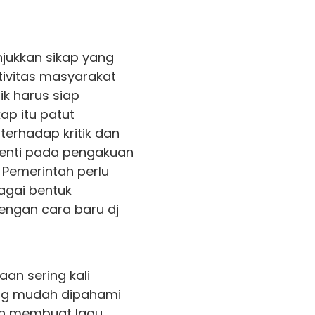
jukkan sikap yang
tivitas masyarakat
ik harus siap
ap itu patut
terhadap kritik dan
henti pada pengakuan
. Pemerintah perlu
agai bentuk
engan cara baru dj
an sering kali
ing mudah dipahami
zen membuat lagu,