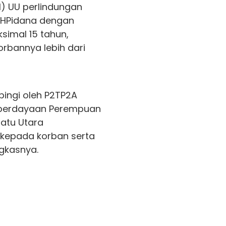
1) UU perlindungan
KUHPidana dengan
imal 15 tahun,
orbannya lebih dari
ingi oleh P2TP2A
mberdayaan Perempuan
atu Utara
kepada korban serta
gkasnya.