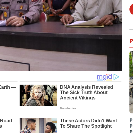
P
P
P
P