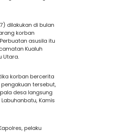
) dilakukan di bulan
larang korban
erbuatan asusila itu
ecamatan Kualuh
 Utara.
tika korban bercerita
 pengakuan tersebut,
epala desa langsung
es Labuhanbatu, Kamis
Kapolres, pelaku