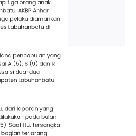
ap tiga orang anak
nbatu, AKBP Anhar
duga pelaku diamankan
res Labuhanbatu di
idana pencabulan yang
al A (5), S (9) dan R
esa si dua-dua
upaten Labuhanbatu
, dari laporan yang
 dilakukan pada bulan
). Saat itu, tersangka
bagian terlarang