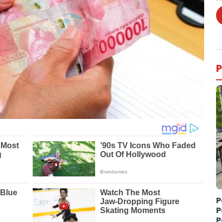
P
P
P
P