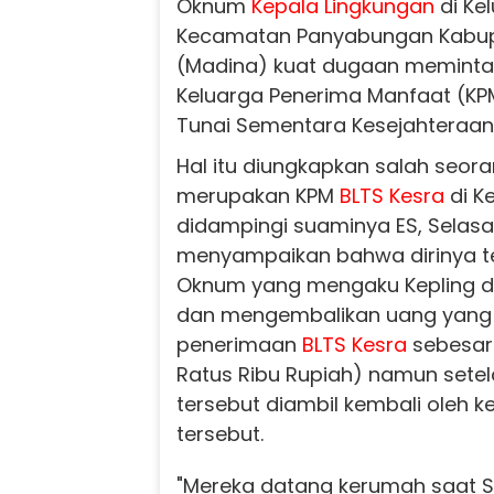
Oknum
Kepala Lingkungan
di Ke
Kecamatan Panyabungan Kabupa
(Madina) kuat dugaan meminta 
Keluarga Penerima Manfaat (K
Tunai Sementara Kesejahteraan 
Hal itu diungkapkan salah seor
merupakan KPM
BLTS Kesra
di K
didampingi suaminya ES, Selasa
menyampaikan bahwa dirinya te
Oknum yang mengaku Kepling di
dan mengembalikan uang yang 
penerimaan
BLTS Kesra
sebesar 
Ratus Ribu Rupiah) namun setel
tersebut diambil kembali oleh 
tersebut.
"Mereka datang kerumah saat Sa