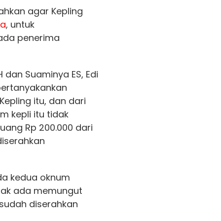
ahkan agar Kepling
ra
, untuk
ada penerima
H dan Suaminya ES, Edi
ertanyakankan
pling itu, dan dari
 kepli itu tidak
ang Rp 200.000 dari
diserahkan
da kedua oknum
idak ada memungut
 sudah diserahkan