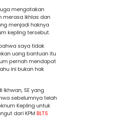
" juga mengatakan
h merasa ikhlas dan
ng menjadi haknya
m kepling tersebut.
 bahwa saya tidak
nkan uang bantuan itu
elum pernah mendapat
tahu ini bukan hak
i Ikhwan, SE yang
hwa sebelumnya telah
knum Kepling untuk
ngut dari KPM
BLTS