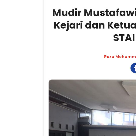
Mudir Mustafaw
Kejari dan Ketu
STAI
Reza Moham