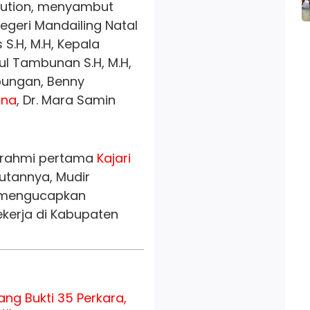
asution, menyambut
geri Mandailing Natal
.H, M.H, Kepala
ul Tambunan S.H, M.H,
bungan, Benny
ina
, Dr. Mara Samin
turahmi pertama
Kajari
tannya, Mudir
i mengucapkan
kerja di Kabupaten
ng Bukti 35 Perkara,