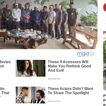
P
P
P
P