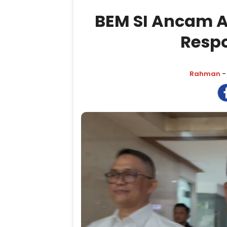
BEM SI Ancam Aks
Respo
Rahman
-