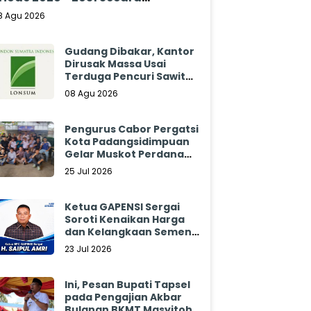
klamasi
8 Agu 2026
Gudang Dibakar, Kantor
Dirusak Massa Usai
Terduga Pencuri Sawit
Tewas: Manajemen
08 Agu 2026
Sibulan Estate Bungkam
Pengurus Cabor Pergatsi
Kota Padangsidimpuan
Gelar Muskot Perdana
2026 - 2030
25 Jul 2026
Ketua GAPENSI Sergai
Soroti Kenaikan Harga
dan Kelangkaan Semen,
Minta Pemerintah
23 Jul 2026
Segera Bertindak
Ini, Pesan Bupati Tapsel
pada Pengajian Akbar
Bulanan BKMT Masyitoh