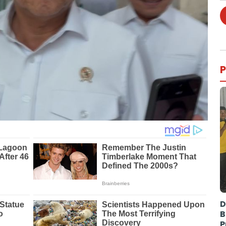
P
D
B
P