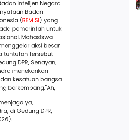
adan Intelijen Negara
ernyataan Badan
onesia (
BEM SI
) yang
ada pemerintah untuk
asional. Mahasiswa
enggelar aksi besar
ila tuntutan tersebut
Gedung DPR, Senayan,
rindra menekankan
 dan kesatuan bangsa
ang berkembang.
"Ah,
 menjaga ya,
dra, di Gedung DPR,
026).