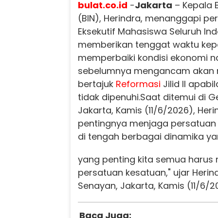
bulat.co.id
-
Jakarta
– Kepala B
(BIN), Herindra, menanggapi p
Eksekutif Mahasiswa Seluruh Ind
memberikan tenggat waktu kep
memperbaiki kondisi ekonomi n
sebelumnya mengancam akan m
bertajuk
Reformasi
Jilid II apab
tidak dipenuhi.Saat ditemui di 
Jakarta, Kamis (11/6/2026), He
pentingnya menjaga persatuan
di tengah berbagai dinamika y
yang penting kita semua harus
persatuan kesatuan," ujar Herin
Senayan, Jakarta, Kamis (11/6/2
Baca Juga: