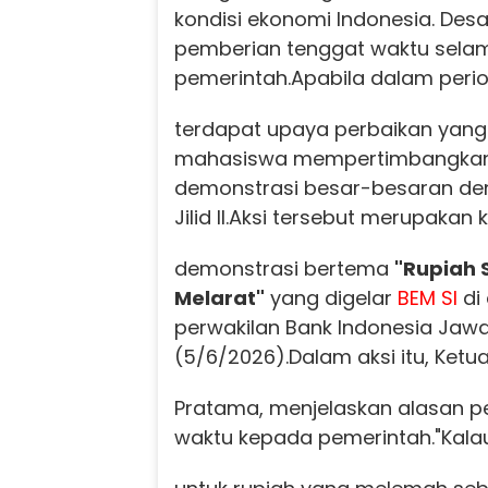
kondisi ekonomi Indonesia. Desa
pemberian tenggat waktu selam
pemerintah.
Apabila dalam perio
terdapat upaya perbaikan yang di
mahasiswa mempertimbangkan
demonstrasi besar-besaran de
Jilid II.
Aksi tersebut merupakan k
demonstrasi bertema
"Rupiah 
Melarat"
yang digelar
BEM SI
di
perwakilan Bank Indonesia Ja
(5/6/2026).
Dalam aksi itu, Ketua
Pratama, menjelaskan alasan p
waktu kepada pemerintah.
"Kalau