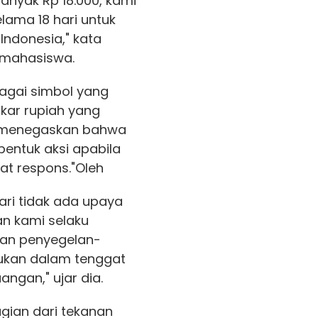
nyak Rp 18.000, kami
elama 18 hari untuk
ndonesia," kata
r mahasiswa.
bagai simbol yang
ukar rupiah yang
a menegaskan bahwa
entuk aksi apabila
at respons.
"Oleh
hari tidak ada upaya
an kami selaku
kan penyegelan-
ukan dalam tenggat
angan," ujar dia.
gian dari tekanan