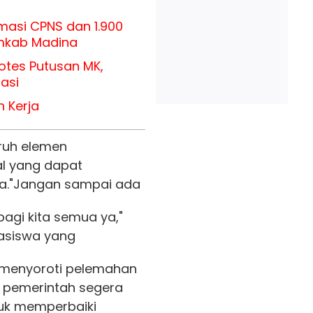
masi CPNS dan 1.900
mkab Madina
otes Putusan MK,
asi
 Kerja
ruh elemen
l yang dapat
a.
"Jangan sampai ada
agi kita semua ya,"
asiswa yang
menyoroti pelemahan
k pemerintah segera
uk memperbaiki