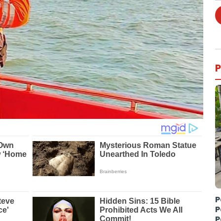
P
P
P
P