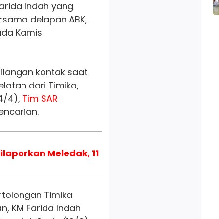
arida Indah yang
sama delapan ABK,
ada Kamis
ilangan kontak saat
latan dari Timika,
4/4),
Tim SAR
ncarian.
ilaporkan Meledak, 11
rtolongan Timika
n, KM Farida Indah