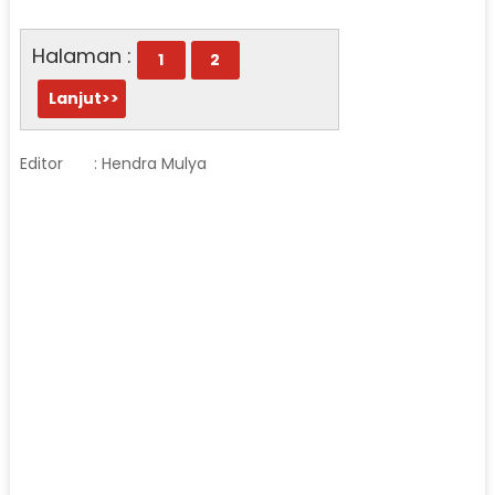
Halaman :
1
2
Lanjut>>
Editor
: Hendra Mulya