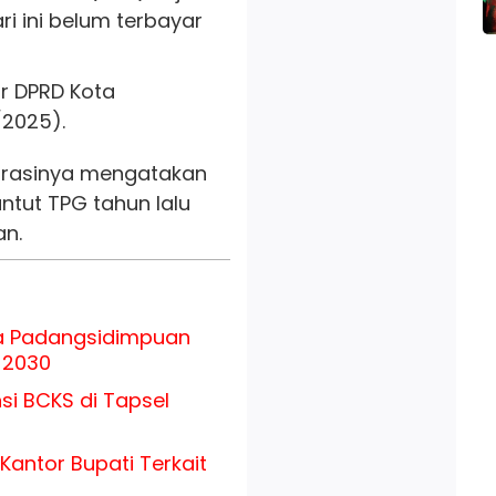
ri ini belum terbayar
or DPRD Kota
2025).
orasinya mengatakan
tut TPG tahun lalu
an.
ta Padangsidimpuan
 2030
nsi BCKS di Tapsel
Kantor Bupati Terkait