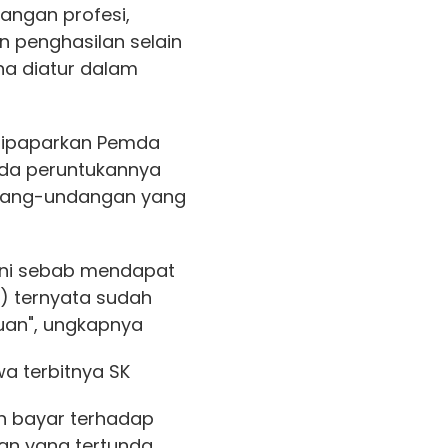
angan profesi,
 penghasilan selain
na diatur dalam
s dipaparkan Pemda
da peruntukannya
ndang-undangan yang
 ini sebab mendapat
) ternyata sudah
uan", ungkapnya
a terbitnya SK
ah bayar terhadap
n yang tertunda