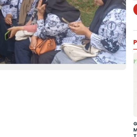
P
G
M
T