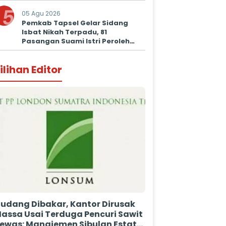
5
05 Agu 2026
Pemkab Tapsel Gelar Sidang
Isbat Nikah Terpadu, 81
Pasangan Suami Istri Peroleh
Kepastian Hukum
ilihan Editor
udang Dibakar, Kantor Dirusak
assa Usai Terduga Pencuri Sawit
ewas: Manajemen Sibulan Estate