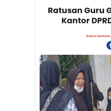
Ratusan Guru G
Kantor DPR
Suhut Gultom