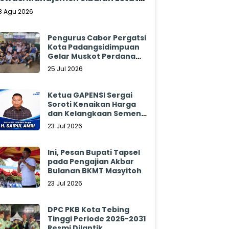
ungkam
8 Agu 2026
Pengurus Cabor Pergatsi
Kota Padangsidimpuan
Gelar Muskot Perdana
2026 - 2030
25 Jul 2026
Ketua GAPENSI Sergai
Soroti Kenaikan Harga
dan Kelangkaan Semen,
Minta Pemerintah
23 Jul 2026
Segera Bertindak
Ini, Pesan Bupati Tapsel
pada Pengajian Akbar
Bulanan BKMT Masyitoh
23 Jul 2026
DPC PKB Kota Tebing
Tinggi Periode 2026-2031
Resmi Dilantik