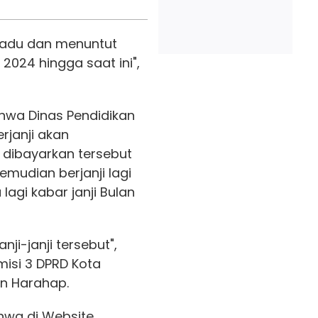
gadu dan menuntut
2024 hingga saat ini",
hwa Dinas Pendidikan
rjanji akan
 dibayarkan tersebut
emudian berjanji lagi
lagi kabar janji Bulan
nji-janji tersebut",
misi 3 DPRD Kota
n Harahap.
hwa di Website