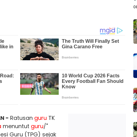
B
0
N -
Ratusan
guru
TK
a
menuntut
guru
/"
esi Guru (TPG) sejak