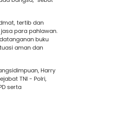
dmat, tertib dan
jasa para pahlawan.
ndatanganan buku
ituasi aman dan
dangsidimpuan, Harry
abat TNI - Polri,
PD serta