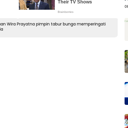
A
0
uan Wira Prayatna pimpin tabur bunga memperingati
ia