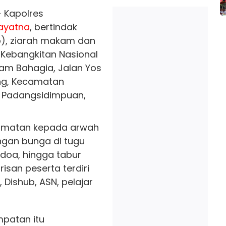
 Kapolres
ayatna
, bertindak
p), ziarah makam dan
 Kebangkitan Nasional
am Bahagia, Jalan Yos
ng, Kecamatan
a Padangsidimpuan,
ormatan kepada arwah
ngan bunga di tugu
oa, hingga tabur
isan peserta terdiri
P, Dishub, ASN, pelajar
mpatan itu