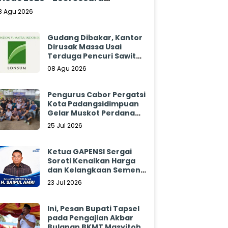
klamasi
8 Agu 2026
Gudang Dibakar, Kantor
Dirusak Massa Usai
Terduga Pencuri Sawit
Tewas: Manajemen
08 Agu 2026
Sibulan Estate Bungkam
Pengurus Cabor Pergatsi
Kota Padangsidimpuan
Gelar Muskot Perdana
2026 - 2030
25 Jul 2026
Ketua GAPENSI Sergai
Soroti Kenaikan Harga
dan Kelangkaan Semen,
Minta Pemerintah
23 Jul 2026
Segera Bertindak
Ini, Pesan Bupati Tapsel
pada Pengajian Akbar
Bulanan BKMT Masyitoh