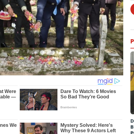
P
D
B
P