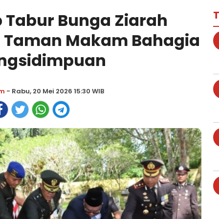
T
p Tabur Bunga Ziarah
di Taman Makam Bahagia
ngsidimpuan
om
- Rabu, 20 Mei 2026 15:30 WIB