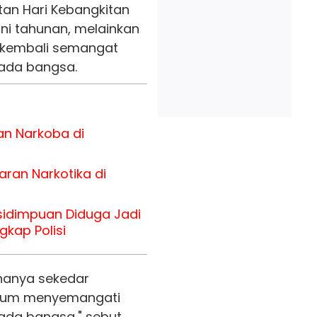
an Hari Kebangkitan
ni tahunan, melainkan
kembali semangat
ada bangsa.
an Narkoba di
ran Narkotika di
sidimpuan Diduga Jadi
gkap Polisi
 hanya sekedar
ntum menyemangati
ada bangsa," sebut