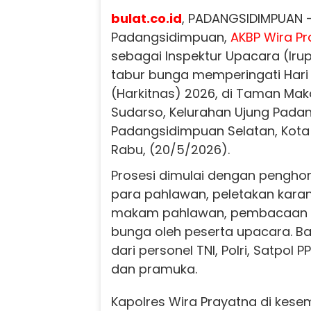
bulat.co.id
, PADANGSIDIMPUAN -
Padangsidimpuan,
AKBP Wira Pr
sebagai Inspektur Upacara (Iru
tabur bunga memperingati Hari
(Harkitnas) 2026, di Taman Mak
Sudarso, Kelurahan Ujung Pada
Padangsidimpuan Selatan, Kot
Rabu, (20/5/2026).
Prosesi dimulai dengan pengh
para pahlawan, peletakan kara
makam pahlawan, pembacaan d
bunga oleh peserta upacara. Bar
dari personel TNI, Polri, Satpol P
dan pramuka.
Kapolres Wira Prayatna di kese