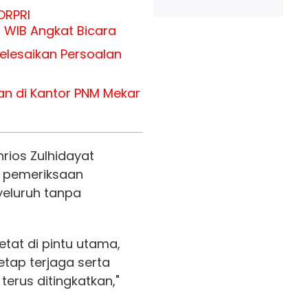
ORPRI
 WIB Angkat Bicara
elesaikan Persoalan
ian di Kantor PNM Mekar
hrios Zulhidayat
 pemeriksaan
yeluruh tanpa
at di pintu utama,
etap terjaga serta
erus ditingkatkan,"