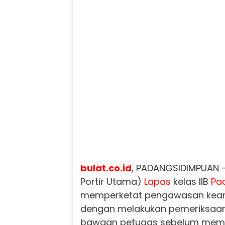
bulat.co.id
, PADANGSIDIMPUAN -
Portir Utama)
Lapas
kelas llB
Pa
memperketat pengawasan keam
dengan melakukan pemeriksaan
bawaan petugas sebelum mema