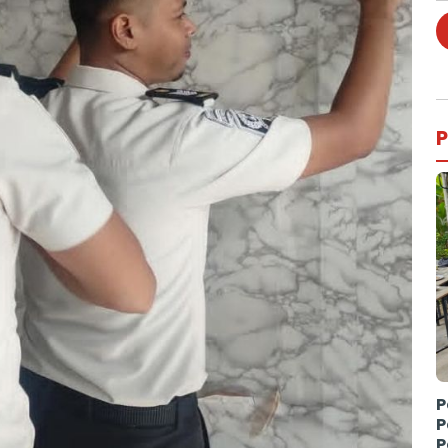
P
P
P
P