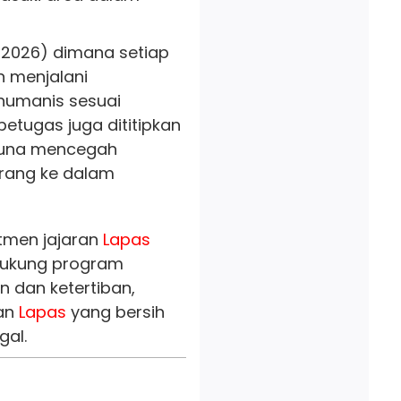
6/2026) dimana setiap
n menjalani
humanis sesuai
etugas juga dititipkan
 guna mencegah
rang ke dalam
tmen jajaran
Lapas
dukung program
 dan ketertiban,
gan
Lapas
yang bersih
gal.