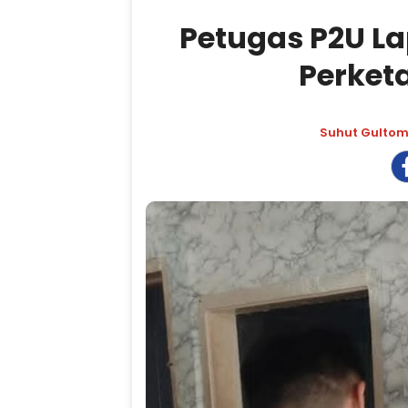
Petugas P2U L
Perket
Suhut Gulto