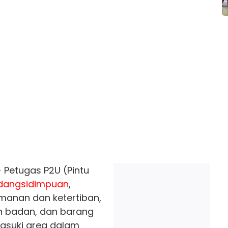
 Petugas P2U (Pintu
dangsidimpuan
,
anan dan ketertiban,
 badan, dan barang
suki area dalam