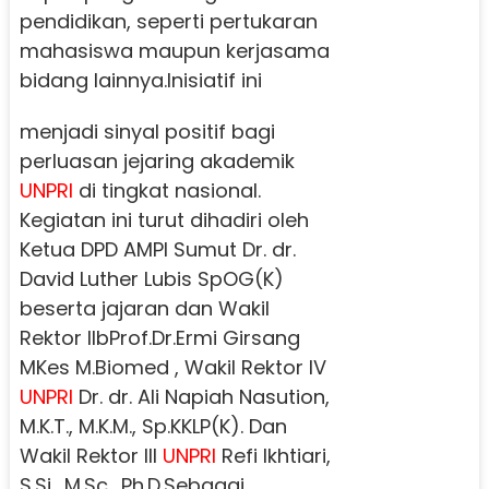
pendidikan, seperti pertukaran
mahasiswa maupun kerjasama
bidang lainnya.
Inisiatif ini
menjadi sinyal positif bagi
perluasan jejaring akademik
UNPRI
di tingkat nasional.
Kegiatan ini turut dihadiri oleh
Ketua DPD AMPI Sumut Dr. dr.
David Luther Lubis SpOG(K)
beserta jajaran dan Wakil
Rektor IIbProf.Dr.Ermi Girsang
MKes M.Biomed , Wakil Rektor IV
UNPRI
Dr. dr. Ali Napiah Nasution,
M.K.T., M.K.M., Sp.KKLP(K). Dan
Wakil Rektor III
UNPRI
Refi Ikhtiari,
S.Si., M.Sc., Ph.D.
Sebagai