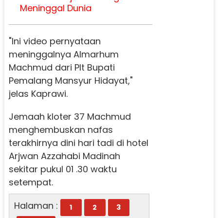
Meninggal Dunia
"Ini video pernyataan
meninggalnya Almarhum
Machmud dari Plt Bupati
Pemalang Mansyur Hidayat,"
jelas Kaprawi.
Jemaah kloter 37 Machmud
menghembuskan nafas
terakhirnya dini hari tadi di hotel
Arjwan Azzahabi Madinah
sekitar pukul 01 .30 waktu
setempat.
Halaman :
1
2
3